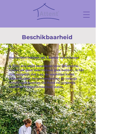
Beschikbaarheid
Momenteel hebben we 1 kamer beschikbaar
U kunt ons altijd benaderen voor informatie.
Indien we geen beschikbare plek hebben, is het
ook mogelijk dat u op de wachtlijst komt.
Ziekenhuizen, huisartsen/posten en collega
instellingen kunnen via Point verzorgende
overdracht beschikbaarheid inzien.