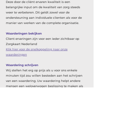
Deze door de cliënt ervaren kwaliteit is een
belangrijke input om de kwaliteit van zorg steeds
weer te verbeteren. Dit geldt zowel voor de
ondersteuning aan individuele clienten als voor de
manier van werken van de complete organisatie.
Waarderingen bekijken
Client ervaringen zijn voor een ieder zichtbaar op
Zorgkaart Nederland
Klik hier voor de snelkoppeling naar onze
waarder
ingen
Waardering schrijven
Wij stellen het erg op prijs als u voor ons enkele
minuten tijd zou willen besteden aan het schrijven
van een waardering. Uw waardering helpt andere
mensen een weloverwogen beslissing te maken als
het gaat om de zorg voor hun dierbaren.
Klik hier voor de snelkoppeling naar het schrijven van
een waardering.
Of
1. U surft naar
www.zorgkaartnederland.nl
2. In de zoekbalk typt u ' Villa Bernard '
3. U kiest de locatie ' Villa attent locatie Villa Bernard '