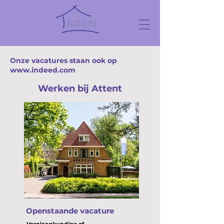
Onze vacatures staan ook op
www.indeed.com
Werken bij Attent
Openstaande vacature