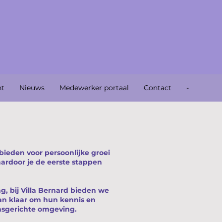
nt
Nieuws
Medewerker portaal
Contact
-
n
bieden voor persoonlijke groei
aardoor je de eerste stappen
g, bij Villa Bernard bieden we
aan klaar om hun kennis en
onsgerichte omgeving.